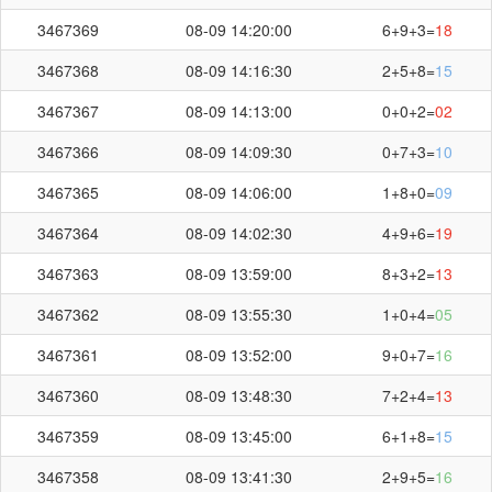
3467369
08-09 14:20:00
6+9+3=
18
3467368
08-09 14:16:30
2+5+8=
15
+
+
=
5
1
1
07
3467367
08-09 14:13:00
0+0+2=
02
3467366
08-09 14:09:30
0+7+3=
10
3467365
08-09 14:06:00
1+8+0=
09
3467364
08-09 14:02:30
4+9+6=
19
3467363
08-09 13:59:00
8+3+2=
13
刷新
截止第
3467407
期开奖：
--:--
秒
3467362
08-09 13:55:30
1+0+4=
05
3467361
08-09 13:52:00
9+0+7=
16
3467360
08-09 13:48:30
7+2+4=
13
3467359
08-09 13:45:00
6+1+8=
15
3467358
08-09 13:41:30
2+9+5=
16