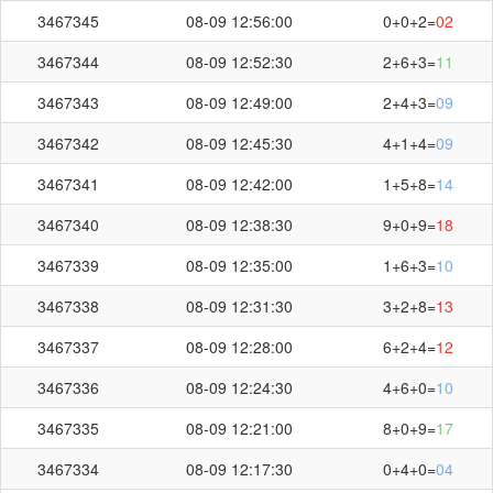
3467345
08-09 12:56:00
0+0+2=
02
3467344
08-09 12:52:30
2+6+3=
11
3467343
08-09 12:49:00
2+4+3=
09
3467342
08-09 12:45:30
4+1+4=
09
3467341
08-09 12:42:00
1+5+8=
14
3467340
08-09 12:38:30
9+0+9=
18
3467339
08-09 12:35:00
1+6+3=
10
3467338
08-09 12:31:30
3+2+8=
13
3467337
08-09 12:28:00
6+2+4=
12
3467336
08-09 12:24:30
4+6+0=
10
3467335
08-09 12:21:00
8+0+9=
17
3467334
08-09 12:17:30
0+4+0=
04