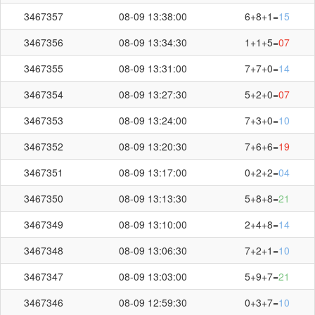
3467357
08-09 13:38:00
6+8+1=
15
3467356
08-09 13:34:30
1+1+5=
07
3467355
08-09 13:31:00
7+7+0=
14
3467354
08-09 13:27:30
5+2+0=
07
3467353
08-09 13:24:00
7+3+0=
10
3467352
08-09 13:20:30
7+6+6=
19
3467351
08-09 13:17:00
0+2+2=
04
3467350
08-09 13:13:30
5+8+8=
21
3467349
08-09 13:10:00
2+4+8=
14
3467348
08-09 13:06:30
7+2+1=
10
3467347
08-09 13:03:00
5+9+7=
21
3467346
08-09 12:59:30
0+3+7=
10