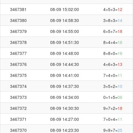
3467381
08-09 15:02:00
4+5+3=
12
3467380
08-09 14:58:30
3+8+3=
14
3467379
08-09 14:55:00
6+5+7=
18
3467378
08-09 14:51:30
8+4+4=
16
3467377
08-09 14:48:00
8+8+0=
16
3467376
08-09 14:44:30
4+6+3=
13
3467375
08-09 14:41:00
7+4+0=
11
3467374
08-09 14:37:30
3+5+2=
10
3467373
08-09 14:34:00
0+1+5=
06
3467372
08-09 14:30:30
9+7+2=
18
第
3467406
开奖结果
3467371
08-09 14:27:00
7+0+4=
11
3467370
08-09 14:23:30
9+9+7=
25